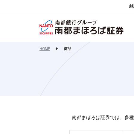
HOME
商品
南都まほろば証券では、多種