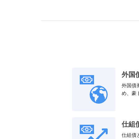
外国
外国債
め、豪
仕組
仕組債