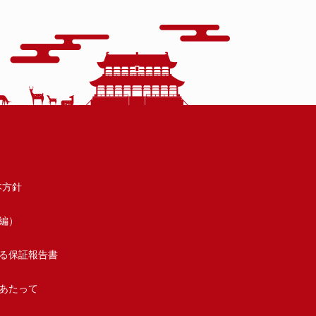
本方針
編）
る保証報告書
あたって