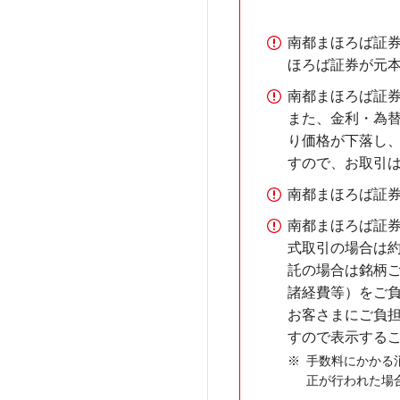
南都まほろば証
ほろば証券が元
南都まほろば証
また、金利・為
り価格が下落し
すので、お取引
南都まほろば証
南都まほろば証
式取引の場合は約
託の場合は銘柄
諸経費等）をご
お客さまにご負
すので表示する
手数料にかかる
正が行われた場