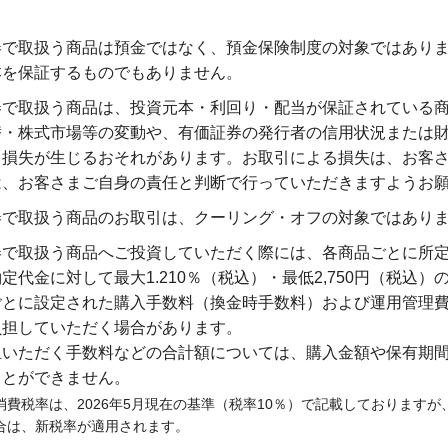
券で取扱う商品は預金ではなく、預金保険制度の対象ではあり
本を保証するものでもありません。
券で取扱う商品は、投資元本・利回り・配当が保証されている
替・株式市場等の変動や、有価証券の発行者の信用状況または
、損失が生じるおそれがあります。お取引による損失は、お客
は、お客さまご自身の責任と判断で行っていただきますようお
券で取扱う商品のお取引は、クーリング・オフの対象ではあり
券で取扱う商品へご投資していただく際には、各商品ごとに所
定代金に対して最大1.210％（税込）・最低2,750円（税込
ごとに設定された購入手数料（換金時手数料）および運用管理
負担していただく場合があります。
担いただく手数料などの合計額については、購入金額や保有期
ことができません。
消費税率は、2026年5月現在の基準（税率10％）で記載しております
合は、新税率が適用されます。